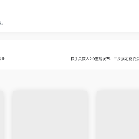
载。
职业
快手灵数人2.0重磅发布：三步搞定能说