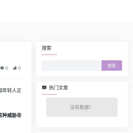
搜索
搜
0
0
索：
热门文章
国年轻人正
没有数据！
这种威胁非