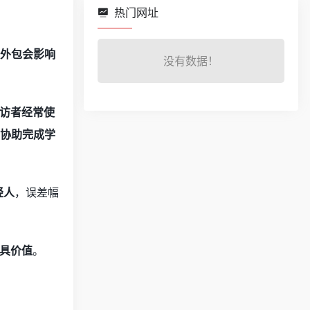
热门网址
心外包会影响
没有数据！
受访者经常使
I协助完成学
轻人
，误差幅
更具价值
。