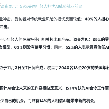
就业冲击，受访者对传统就业风险的担忧反而较低：
48%的人担
成冲击
。
但不少年轻人仍在积极使用相关技术和产品。调查发现：
35%的
语言模型
，
63%则没有使用习惯
；同时，
52%的人表示愿意信任A
查于
11月3日至7日间完成
，覆盖了
2040名18至29岁的美国年
人预计AI会让未来的工作变得缺乏意义
，仅
14%认为AI会令工作
减少自己的机会
，而
只有14%的人相信AI能带来新的机会
。