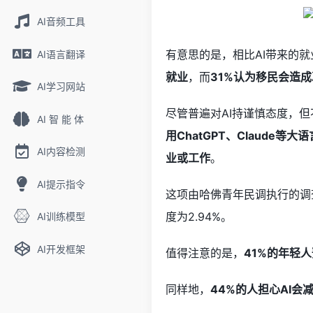
AI音频工具
有意思的是，相比AI带来的
AI语言翻译
就业
，而
31%认为移民会造
AI学习网站
尽管普遍对AI持谨慎态度，
AI 智 能 体
用ChatGPT、Claude等大
AI内容检测
业或工作
。
AI提示指令
这项由哈佛青年民调执行的调
度为2.94%。
AI训练模型
AI开发框架
值得注意的是，
41%的年轻
同样地，
44%的人担心AI会