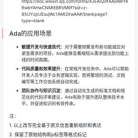
https://doc.weixin.qq.com/forms/AJEAIQdfAAoAWYA
RwbYAHwCNMtEBRVM9f?sid=z-
85UYzpUEsujWc1AMI2XwAA#/blankpage?
type=blank
Ada的应用场景
敏捷开发与快速迭代
：对于需要频繁发布新功能或应对
紧急需求的项目，Ada能够显著缩短从需求提出到功能上
线的时间周期。
代码质量和效率提升
：在常规开发任务中，Ada可以帮助
开发人员专注于业务逻辑实现，而将繁琐的测试、文档
编写等工作交由系统自动完成。
团队协作与知识沉淀
：通过自动化生成的标准文档和规
范化的代码评审建议，Ada有助于提升团队整体技术水
平，并促进知识的有效传承。
注：
1. 以上改写完全基于原文信息重新组织和表达
2. 保留了原始结构和p标签等格式标记