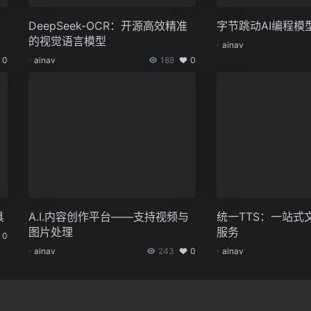
DeepSeek-OCR：开源高效精准
字节跳动AI编程模
的视觉语言模型
ainav
0
ainav
188
0
具
A.I.内容创作平台——支持视频与
统一TTS：一站式
图片处理
服务
0
ainav
243
0
ainav