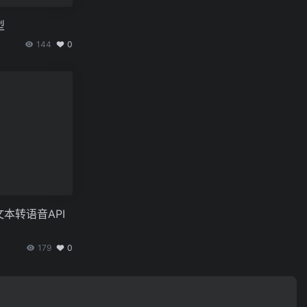
型
144
0
文本转语音API
179
0