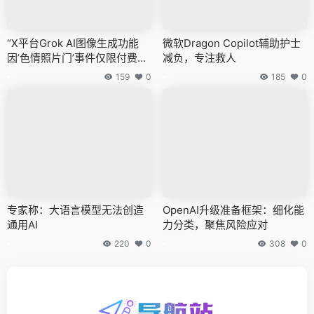
“X平台Grok AI图像生成功能
微软Dragon Copilot辅助护士
因’色情照片门’事件仅限付费用
减负，专注救人
户使用”
159
0
185
0
专家称：大语言模型无法创造
OpenAI升级准备框架：细化能
通用AI
力分类，聚焦风险应对
220
0
308
0