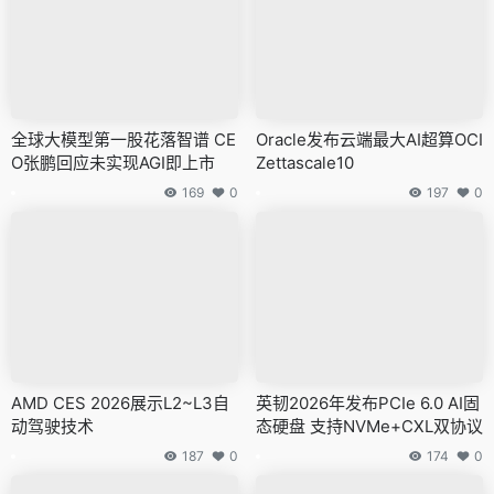
全球大模型第一股花落智谱 CE
Oracle发布云端最大AI超算OCI
O张鹏回应未实现AGI即上市
Zettascale10
169
0
197
0
AMD CES 2026展示L2~L3自
英韧2026年发布PCIe 6.0 AI固
动驾驶技术
态硬盘 支持NVMe+CXL双协议
187
0
174
0