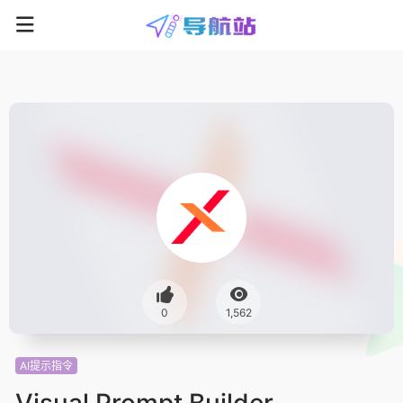
0
1,562
AI提示指令
Visual Prompt Builder