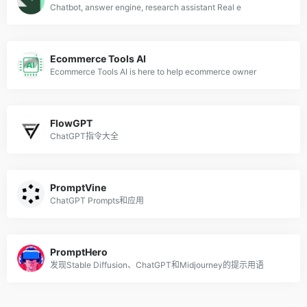
Chatbot, answer engine, research assistant Real e
Ecommerce Tools AI
Ecommerce Tools AI is here to help ecommerce owner
FlowGPT
ChatGPT指令大全
PromptVine
ChatGPT Prompts和应用
PromptHero
发现Stable Diffusion、ChatGPT和Midjourney的提示用语