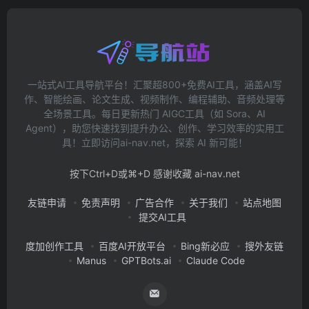
一站式AI工具导航平台！汇聚超800+免费AI工具，涵盖AI写
作、智能绘画、论文生成、视频制作、编程辅助、音频处理等
全场景工具。每日更新热门 AIGC工具（如 Sora、AI
Agent），助您快速找到提升办公、创作、学习效率的实用工
具！立即访问ai-nav.net，探索 AI 新可能！
按下Ctrl+D或⌘+D 感谢收藏 ai-nav.net
友链申请
免责声明
广告合作
关于我们
站点地图
提交AI工具
度加创作工具
百度AI开放平台
Bing新必应
搜外友链
Manus
GPTBots.ai
Claude Code