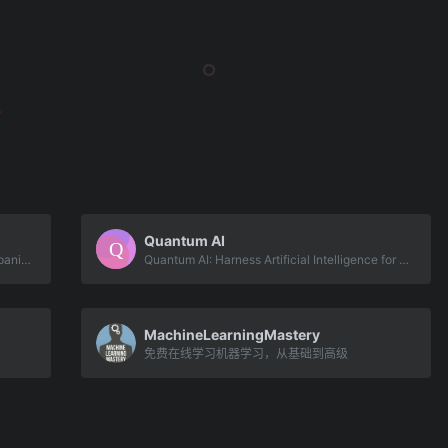
Quantum AI
Converse is your AI‑powered reading companion.
Quantum AI: Harness Artificial Intelligence for Automated Crypto Trading
MachineLearningMastery
免费在线学习机器学习，从基础到高级