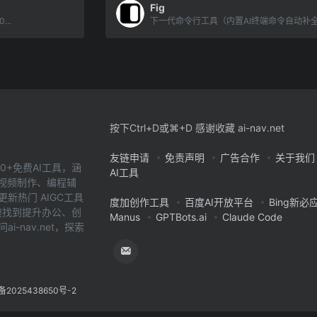
Fig
...
下一代命令行工具（内置AI终端命令自动补
按下Ctrl+D或⌘+D 感谢收藏 ai-nav.net
友链申请
免责声明
广告合作
关于我们
0+免费AI工具，涵
AI工具
、视频制作、编程辅
新热门 AIGC工具
度加创作工具
百度AI开放平台
Bing新必
您快速找到提升办公、创
Manus
GPTBots.ai
Claude Code
-nav.net，探索
备2025438650号-2