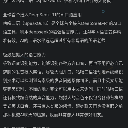
为什么咕噜口语（SpeakGuru）被称为AI口语界的天花板？
全球首个接入DeepSeek-R1的AI口语应用
咕噜口语（SpeakGuru）是全球首个接入DeepSeek-R1的AI口
语工具，利用deepseek的超强语言能力，让AI学习语言变得精
准有效。AI的口语水平远远超过所有非母语的英语老师
极致超拟人的语音能力
极致语音识别能力，能够识别各种方言口音，再也不用担心自己
蹩脚的发音被人笑话，尽管大胆开口，咕噜口语独创地声纹级识
别技术可以检测到音素级的发音问题帮你纠正。而且中英文都能
够完美识别，不懂的地方完全可以用中文来询问。同时咕噜口语
还有极致超自然的声音能力，超拟人的音色不仅包含各种各样的
美式英式口音，还带有人类版的感情，跟她聊天再也没有跟之前
那种机械AI聊天的尴尬，反而非常像人非常像好朋友。