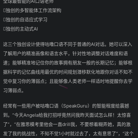
全球最智能的AI口语老师
独创的多智能体工作流架构
独创的自适应式学习
独创的主动式AI
这三个独创设计使得咕噜口语不同于普通的AI对话。她可以深入
了解用户的精准画像和语言水平，针对性地调整对话难度和语
速；能够精准地记住你的故事拥有朋友一般的长期记忆；能够根
据科学的记忆曲线用最优的时间规划潜移默化地跟你对话不知不
觉中复习你的薄弱点；且能够像人类老师一样适时地提醒你去学
习薄弱点。
经常有一些用户被咕噜口语（SpeakGuru）的智能程度给震撼
到。“今天Angela给我打招呼竟然问我昨天面试怎么样！太惊喜
了”，“在雅思模考里他会一直drill我，不要想着糊弄她，真的激
发了我的挑战性，不知不觉1小时就过去了，太有意思了”，“这个