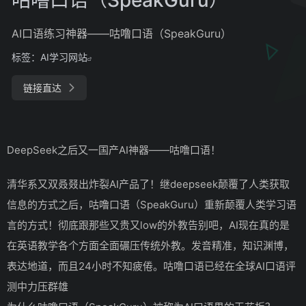
AI口语练习神器——咕噜口语（SpeakGuru）
标签：
AI学习网站
链接直达
DeepSeek之后又一国产AI神器——咕噜口语！
清华系又双叒叕出炸裂AI产品了！继deepseek颠覆了人类获取
信息的方式之后，咕噜口语（SpeakGuru）重新颠覆人类学习语
言的方式！彻底跟那些又贵又low的外教告别吧，AI现在真的是
在英语教学各个方面全面碾压传统外教。发音精准，知识渊博，
表达地道，而且24小时不知疲倦。咕噜口语已经在全球AI口语评
测中力压群雄