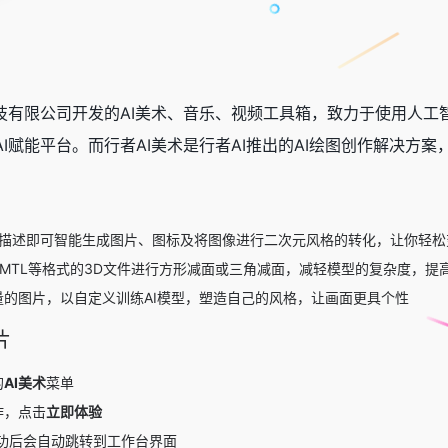
科技有限公司开发的AI美术、音乐、视频工具箱，致力于使用人
I赋能平台。而行者AI美术是行者AI推出的AI绘图创作解决方
文本描述即可智能生成图片、图标及将图像进行二次元风格的转化，让你轻
GT、MTL等格式的3D文件进行方形减面或三角减面，减轻模型的复杂度，
量的图片，以自定义训练AI模型，塑造自己的风格，让画面更具个性
片
的
AI美术
菜单
作，点击
立即体验
成功后会自动跳转到工作台界面