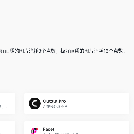
较好画质的图片消耗8个点数，极好画质的图片消耗16个点数，
Cutout.Pro
如果换种生活，自己会是什么样子？ 如果相机，用 A 帮你看见，各种「如果」背后自己可能的样子。
AI在线处理图片
Facet