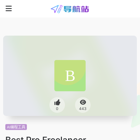
0
443
AI编程工具
Best Pro Freelancer