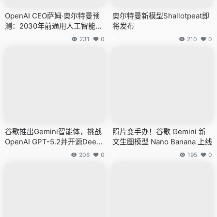
OpenAI CEO萨姆·奥尔特曼预
奥尔特曼新模型Shallotpeat即
测：2030年前通用人工智能到
将发布
来，AI或取代40%人类工作
231
0
210
0
谷歌推出Gemini智能体，挑战
照片变手办！谷歌 Gemini 新
OpenAI GPT-5.2并开源Deep
文生图模型 Nano Banana 上线
SearchQA基准
206
0
195
0