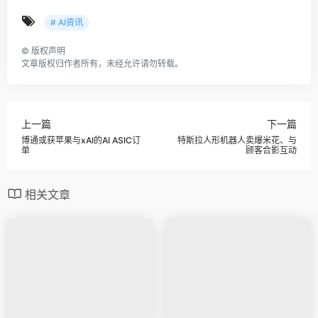
# AI资讯
©
版权声明
文章版权归作者所有，未经允许请勿转载。
上一篇
下一篇
博通或获苹果与xAI的AI ASIC订
特斯拉人形机器人卖爆米花、与
单
顾客合影互动
相关文章