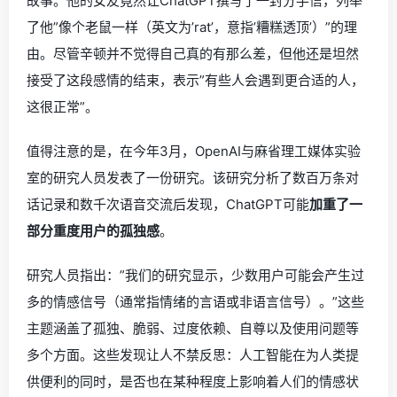
故事。他的女友竟然让ChatGPT撰写了一封分手信，列举
了他”像个老鼠一样（英文为’rat’，意指’糟糕透顶’）”的理
由。尽管辛顿并不觉得自己真的有那么差，但他还是坦然
接受了这段感情的结束，表示”有些人会遇到更合适的人，
这很正常”。
值得注意的是，在今年3月，OpenAI与麻省理工媒体实验
室的研究人员发表了一份研究。该研究分析了数百万条对
话记录和数千次语音交流后发现，ChatGPT可能
加重了一
部分重度用户的孤独感
。
研究人员指出：”我们的研究显示，少数用户可能会产生过
多的情感信号（通常指情绪的言语或非语言信号）。”这些
主题涵盖了孤独、脆弱、过度依赖、自尊以及使用问题等
多个方面。这些发现让人不禁反思：人工智能在为人类提
供便利的同时，是否也在某种程度上影响着人们的情感状