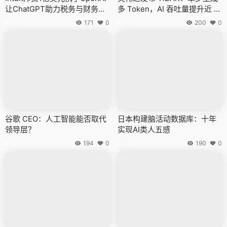
让ChatGPT助力税务与财务管
多 Token，AI 吞吐量提升近 6
理
00%
171
0
200
0
谷歌 CEO：人工智能能否取代
日本构建脑活动数据库：十年
领导层？
实现AI类人五感
194
0
190
0