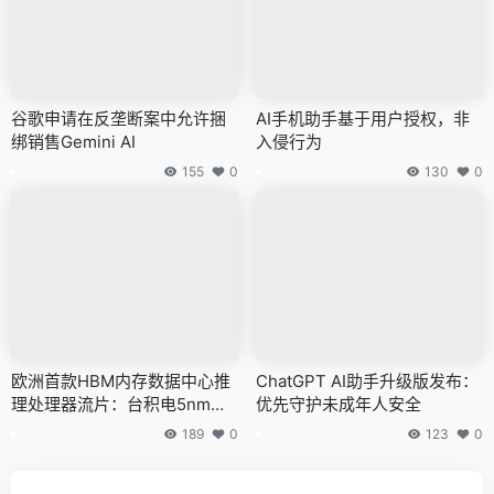
谷歌申请在反垄断案中允许捆
AI手机助手基于用户授权，非
绑销售Gemini AI
入侵行为
155
0
130
0
欧洲首款HBM内存数据中心推
ChatGPT AI助手升级版发布：
理处理器流片：台积电5nm制
优先守护未成年人安全
程
189
0
123
0