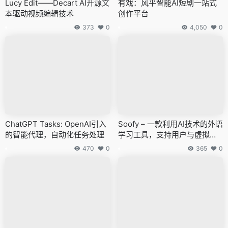
Lucy Edit——Decart AI开源文
有戏：风平智能AI短剧一站式
本驱动视频编辑技术
创作平台
373
0
4,050
0
ChatGPT Tasks: OpenAI引入
Soofy – 一款利用AI技术的外语
的智能代理，自动化任务处理
学习工具，支持用户与虚拟人
物开展多种语言的对话演练
470
0
365
0