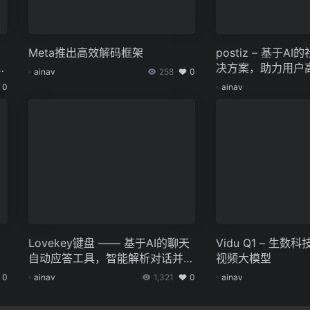
Meta推出高效解码框架
postiz – 基于
方
决方案，助力用户
ainav
258
0
交渠道的内容发布
0
ainav
展工作。
Lovekey键盘 —— 基于AI的聊天
Vidu Q1 – 生
自动应答工具，智能解析对话并快
视频大模型
速回复
0
ainav
1,321
0
ainav