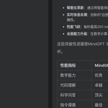
智能化革新
：通过将智能体能
实时信息处理
：创新的”边
确性。
性能飞跃
：每秒最高200 
全面能力升级
：在数学计算
这些突破性进展使MindGPT
杆。
性能指标
MindGP
数学能力
优秀
代码理解
卓越
科学问答
顶尖
指令遵循
最佳