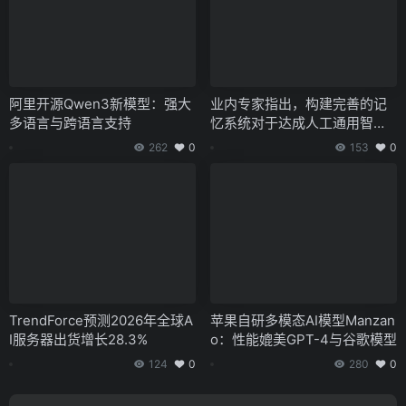
阿里开源Qwen3新模型：强大
业内专家指出，构建完善的记
多语言与跨语言支持
忆系统对于达成人工通用智能
（AGI）的目标至关重要。
262
0
153
0
TrendForce预测2026年全球A
苹果自研多模态AI模型Manzan
I服务器出货增长28.3%
o：性能媲美GPT-4与谷歌模型
124
0
280
0