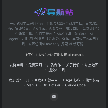
一站式AI工具导航平台！汇聚超800+免费AI工具，涵盖AI写
作、智能绘画、论文生成、视频制作、编程辅助、音频处理等
全场景工具。每日更新热门 AIGC工具（如 Sora、AI
Agent），助您快速找到提升办公、创作、学习效率的实用工
具！立即访问ai-nav.net，探索 AI 新可能！
按下Ctrl+D或⌘+D 感谢收藏 ai-nav.net
友链申请
免责声明
广告合作
关于我们
站点地图
提交AI工具
度加创作工具
百度AI开放平台
Bing新必应
搜外友链
Manus
GPTBots.ai
Claude Code