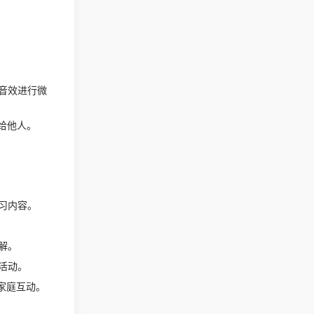
音效进行微
给他人。
习内容。
解。
活动。
进家庭互动。