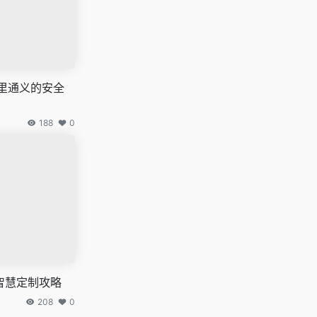
：阿里通义的安全
188
0
智慧定制攻略
208
0