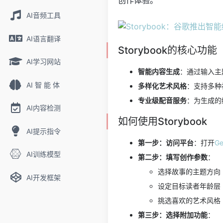
创作体验。
AI音频工具
AI语言翻译
Storybook的核心功能
AI学习网站
智能内容生成
：通过输入主
AI 智 能 体
多样化艺术风格
：支持多种
专业级配音服务
：为生成的
AI内容检测
如何使用Storybook
AI提示指令
第一步：访问平台
：打开
G
AI训练模型
第二步：填写创作参数
：
选择故事的主题方向
AI开发框架
设定目标读者年龄层
挑选喜欢的艺术风格
第三步：选择附加功能
：