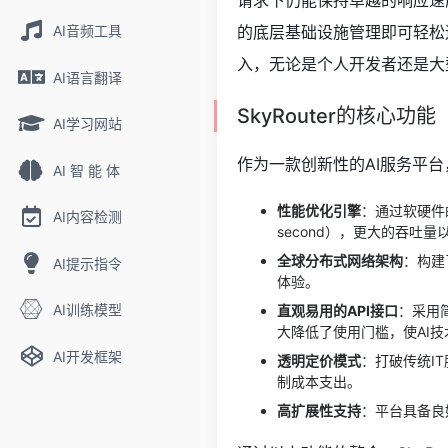
请求下仍能保持卓越的响应速度
AI音频工具
的底层基础设施管理即可轻松
入，无论是个人开发者还是大
AI语言翻译
SkyRouter的核心功能
AI学习网站
作为一款创新性的AI服务平台，
AI 智 能 体
性能优化引擎
：通过软硬件
AI内容检测
second），更大的吞吐
全球分布式网络架构
：构建
AI提示指令
体验。
AI训练模型
直观易用的API接口
：采用
大降低了使用门槛，使AI
AI开发框架
透明定价模式
：打破传统I
制成本支出。
高扩展性支持
：平台具备良