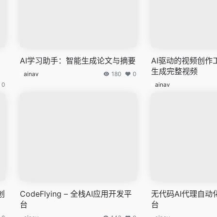
AI学习助手：智能生成论文与摘要
AI驱动的视频创作
生成完整视频
ainav
180
0
0
ainav
创
CodeFlying – 全栈AI应用开发平
无代码AI代理自动
台
台