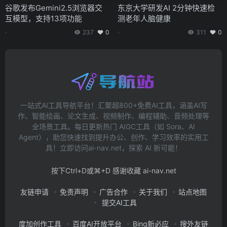
谷歌发布Gemini2.5浏览器交
东京大学研发AI 2分钟快速检
互模型，支持13项功能
测老年人脑健康
237
0
311
0
一站式AI工具导航平台！汇聚超800+免费AI工具，涵盖AI写
作、智能绘画、论文生成、视频制作、编程辅助、音频处理等
全场景工具。每日更新热门 AIGC工具（如 Sora、AI
Agent），助您快速找到提升办公、创作、学习效率的实用工
具！立即访问ai-nav.net，探索 AI 新可能！
按下Ctrl+D或⌘+D 感谢收藏 ai-nav.net
友链申请
免责声明
广告合作
关于我们
站点地图
提交AI工具
度加创作工具
百度AI开放平台
Bing新必应
搜外友链