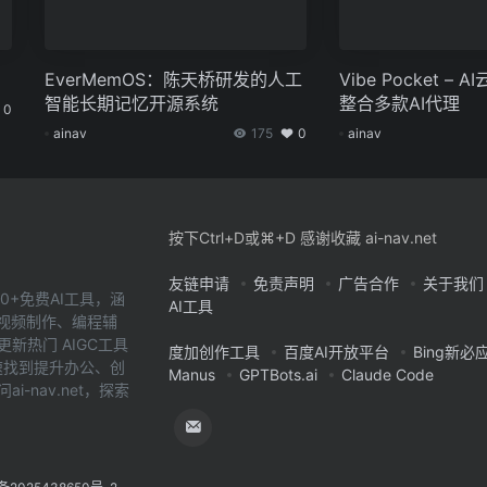
EverMemOS：陈天桥研发的人工
Vibe Pocket –
智能长期记忆开源系统
整合多款AI代理
0
ainav
175
0
ainav
按下Ctrl+D或⌘+D 感谢收藏 ai-nav.net
友链申请
免责声明
广告合作
关于我们
0+免费AI工具，涵
AI工具
、视频制作、编程辅
新热门 AIGC工具
度加创作工具
百度AI开放平台
Bing新必
您快速找到提升办公、创
Manus
GPTBots.ai
Claude Code
-nav.net，探索