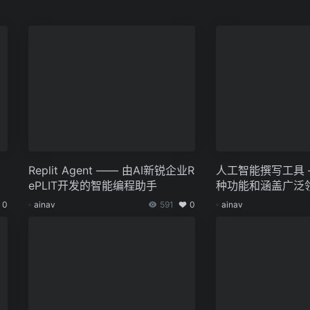
Replit Agent —— 由AI新锐企业R
人工智能撰写工具 
ePLIT开发的智能编程助手
种功能和涵盖广泛
本创造平台
0
ainav
591
0
ainav