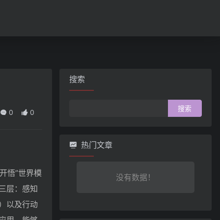
搜索
搜
0
0
索：
热门文章
开悟”世界模
没有数据！
三层：感知
）以及行动