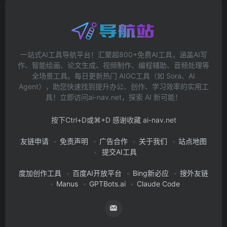
一站式AI工具导航平台！汇聚超800+免费AI工具，涵盖AI写
作、智能绘画、论文生成、视频制作、编程辅助、音频处理等
全场景工具。每日更新热门 AIGC工具（如 Sora、AI
Agent），助您快速找到提升办公、创作、学习效率的实用工
具！立即访问ai-nav.net，探索 AI 新可能！
按下Ctrl+D或⌘+D 感谢收藏 ai-nav.net
友链申请
免责声明
广告合作
关于我们
站点地图
提交AI工具
度加创作工具
百度AI开放平台
Bing新必应
搜外友链
Manus
GPTBots.ai
Claude Code