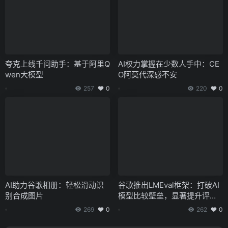
夸克上线千问助手：基于阿里Q
AI权力掌握在少数人手中：CE
wen大模型
O阿莫代深感不安
257
0
220
0
AI助力谷歌相册：轻松滑动识
谷歌推出LMEval框架：打破AI
别合成图片
模型比较壁垒，显著提升评测
效率
269
0
262
0