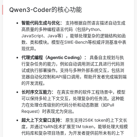
Qwen3-Coder的核心功能
智能代码生成与优化：
支持根据自然语言描述自动生成
高质量的多种编程语言代码（包括Python、
JavaScript、Java等），能够处理复杂的逻辑结构如函
数、类和模块。模型在SWE-Bench等权威评测基准中表
现优异。
代理式编程（Agentic Coding）：
具备自主规划与执
行复杂任务的能力，例如自动调用测试工具进行代码测
试或执行部署操作。支持与多种外部系统交互，包括浏
览器自动化控制和API接口调用，帮助开发者完成端到端
的开发流程。
长时序交互能力：
在真实世界的软件工程场景中，模型
可以保持多轮上下文交互，处理复杂的任务流。这种能
力在处理仓库级别的代码分析和动态数据（如Pull
Request）时表现尤为突出。
超大上下文窗口支持：
原生支持256K token的上下文长
度，并通过YaRN技术扩展至1M token，能够处理大规模
代码库和复杂项目场景，为开发者提供前所未有的上下