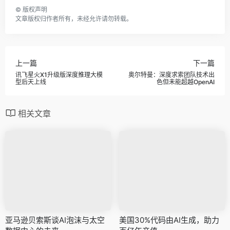
©
版权声明
文章版权归作者所有，未经允许请勿转载。
上一篇
下一篇
讯飞星火X1升级版深度推理大模
奥尔特曼：深度求索团队技术出
型后天上线
色但未能超越OpenAI
相关文章
亚马逊贝索斯谈AI泡沫与太空
美国30%代码由AI生成，助力