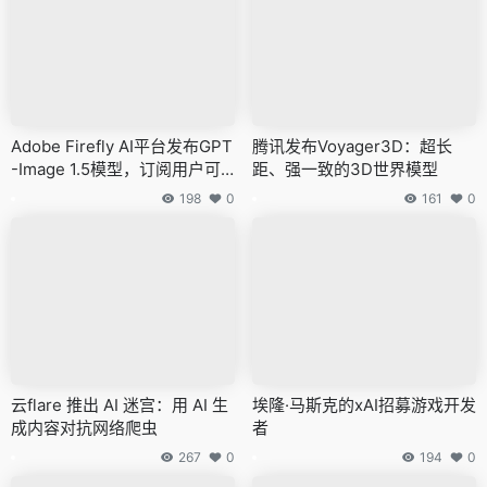
Adobe Firefly AI平台发布GPT
腾讯发布Voyager3D：超长
-Image 1.5模型，订阅用户可
距、强一致的3D世界模型
在1月15日前无限次免费使用
198
0
161
0
云flare 推出 AI 迷宫：用 AI 生
埃隆·马斯克的xAI招募游戏开发
成内容对抗网络爬虫
者
267
0
194
0