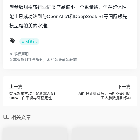
型参数规模较行业同类产品缩小一个数量级，但在整体性
能上已成功达到与OpenAI o1和DeepSeek R1等国际领先
模型相媲美的水准。
# AI资讯
©
版权声明
文章版权归作者所有，未经允许请勿转载。
上一篇
下一篇
智元发布首款四足机器人D1
AI伴侣走红背后：马斯克疑用员
Ultra：自平衡与高稳定性
工人脸数据训练AI
相关文章