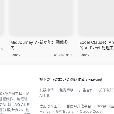
MidJourney V7新功能：图像参
Excel Claude：An
考
的 AI Excel 处理
0
ainav
304
0
ainav
按下Ctrl+D或⌘+D 感谢收藏 ai-nav.net
友链申请
免责声明
广告合作
关于我们
0+免费AI工具，涵
AI工具
、视频制作、编程辅
新热门 AIGC工具
度加创作工具
百度AI开放平台
Bing新必
您快速找到提升办公、创
Manus
GPTBots.ai
Claude Code