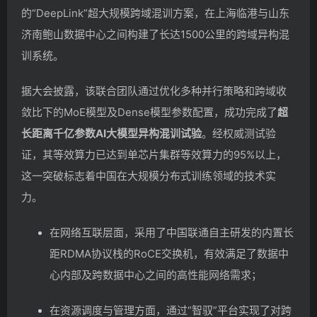
的“DeepLink”超大规模跨域混训方案，在上海临港与山东
济南鲍山数据中心之间构建了长达
1500公里
的跨域异构混
训系统。
据大会披露，该联合团队通过优化多种并行策略和跨域收
敛比下的MoE模型及Dense模型参数配置，成功完成了
超
长距离千亿参数AI大模型异构混训试验
。经权威测试验
证，其
等效算力已达到单芯片集群等效算力的95%以上
，
这一突破标志着中国在大规模分布式训练领域的技术实
力。
在网络互联层面，采用了中国联通自主研发的内置长
距RDMA协议栈的RoCE交换机，有效满足了数据中
心内部及跨数据中心之间的高性能网络需求；
在资源调度与管理方面，通过“智驭”平台实现了对跨