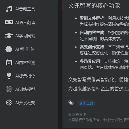
文兜智写的核心功能
AI音频工具
智能文件解析
：利用AI技
AI语言翻译
为标书制作提供清晰完整的
自动内容生成
：根据提取的
AI学习网站
足不同项目的具体要求。
高效创作支持
：基于海量行
AI 智 能 体
容经过深度优化，确保低重
多场景应用
：支持建筑工程
AI内容检测
网页端、客户端或WPS插
AI提示指令
文兜智写凭借其智能化、便捷
为越来越多投标企业的首选工
AI训练模型
AI开发框架
# AI工具
©
版权声明
文章版权归作者所有，未经允许请勿转