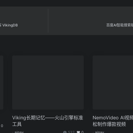
kingDB
百度AI智能搜索助手
Viking长期记忆——火山引擎标准
NemoVideo A
工具
松制作爆款视频
0
ainav
532
0
ainav