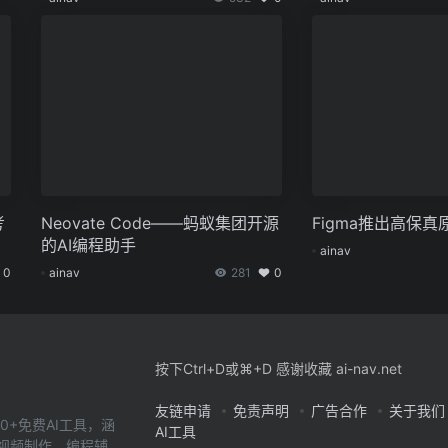
考
Neovate Code——蚂蚁集团开源
Figma推出高保真
的AI编程助手
ainav
0
ainav
281
0
按下Ctrl+D或⌘+D 感谢收藏 ai-nav.net
友链申请
免责声明
广告合作
关于我们
0+免费AI工具，涵
AI工具
、视频制作、编程辅