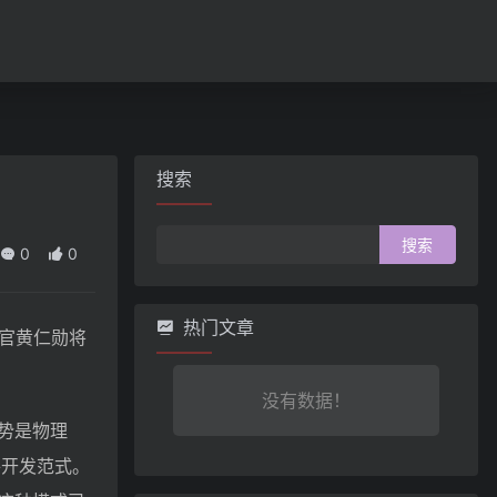
搜索
搜
0
0
索：
热门文章
行官黄仁勋将
没有数据！
势是物理
件开发范式。