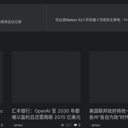
优必选Walker S2人形机器人完成自主换电：7
，助力高效会议记录
c
汇丰银行：OpenAI 至 2030 年都
美国联邦政府将统一
发
难以盈利且还需再砸 2070 亿美元
各州”各自为政”时
0
ainav
207
0
ainav