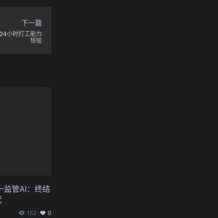
下一篇
×24小时打工能力
惊现
监管AI：终结
代
152
0