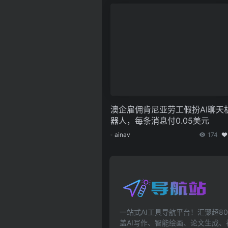
澳企雇佣肯尼亚劳工假扮AI聊天
器人，每条消息付0.05美元
ainav
174
一站式AI工具导航平台！汇聚超80
盖AI写作、智能绘画、论文生成