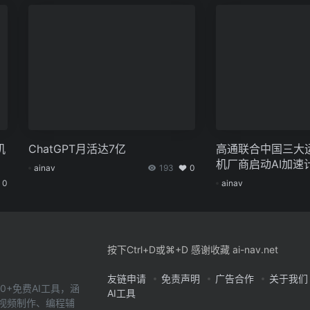
机
ChatGPT月活达7亿
高通联合中国三大
机厂商启动AI加速
ainav
193
0
0
ainav
按下Ctrl+D或⌘+D 感谢收藏 ai-nav.net
友链申请
免责声明
广告合作
关于我们
0+免费AI工具，涵
AI工具
、视频制作、编程辅