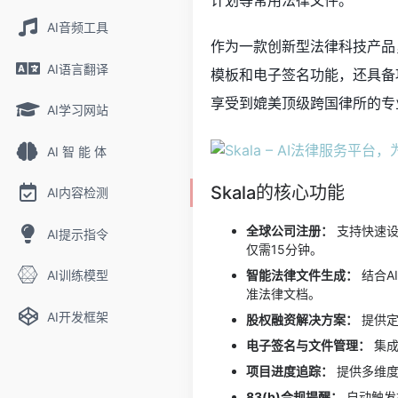
计划等常用法律文件。
AI音频工具
作为一款创新型法律科技产品
AI语言翻译
模板和电子签名功能，还具备项
享受到媲美顶级跨国律所的专
AI学习网站
AI 智 能 体
Skala的核心功能
AI内容检测
全球公司注册：
支持快速设
AI提示指令
仅需15分钟。
AI训练模型
智能法律文件生成：
结合A
准法律文档。
AI开发框架
股权融资解决方案：
提供定
电子签名与文件管理：
集成
项目进度追踪：
提供多维度
83(b)合规提醒：
自动触发