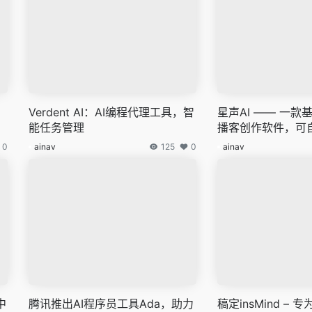
Verdent AI：AI编程代理工具，智
星声AI —— 一
能任务管理
播客创作软件，可
网址为音频内容
0
ainav
125
0
ainav
中
腾讯推出AI程序员工具Ada，助力
稿定insMind –