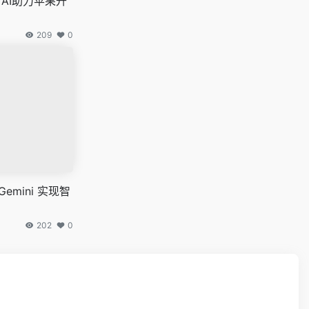
 AI助力苹果升
209
0
emini 实现智
202
0