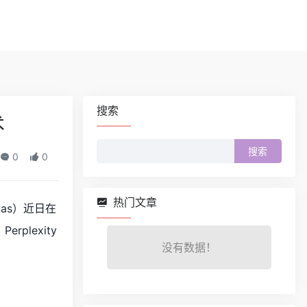
搜索
术
搜
0
0
索：
热门文章
vas）近日在
plexity
没有数据！