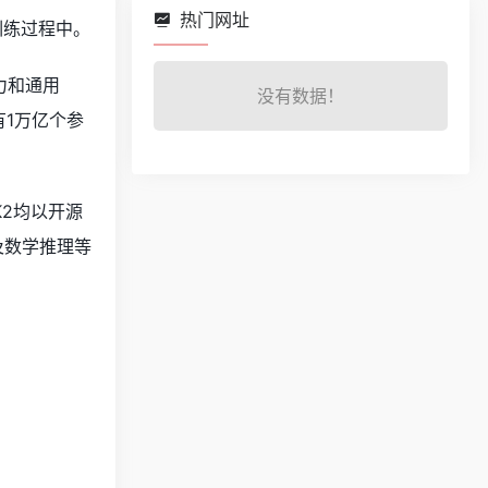
热门网址
的训练过程中。
力和通用
没有数据！
有1万亿个参
 K2均以开源
及数学推理等