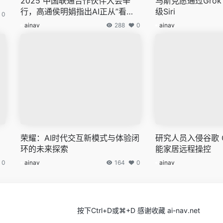
2025 中国联通合作伙伴大会举
马斯克愿通过Grok
行，高通侯明娟指出AI正从”看得
级Siri
0
见”迈向”用得上、用得起”
ainav
288
0
ainav
荣耀：AI时代交互新模式与体验闭
研究人员入侵谷歌 G
环的未来探索
能家居远程操控
0
ainav
164
0
ainav
按下Ctrl+D或⌘+D 感谢收藏 ai-nav.net