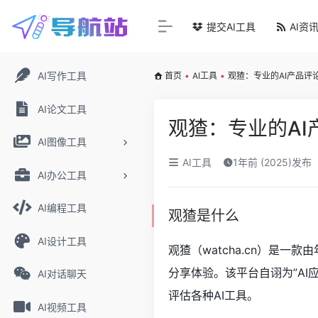
提交AI工具
AI资
AI写作工具
首页
•
AI工具
•
观猹：专业的AI产品评
AI论文工具
观猹：专业的AI
AI图像工具
AI工具
1年前 (2025)发布
AI办公工具
AI编程工具
观猹是什么
AI设计工具
观猹（watcha.cn）是
分享体验。该平台自诩为”A
AI对话聊天
评估各种AI工具。
AI视频工具