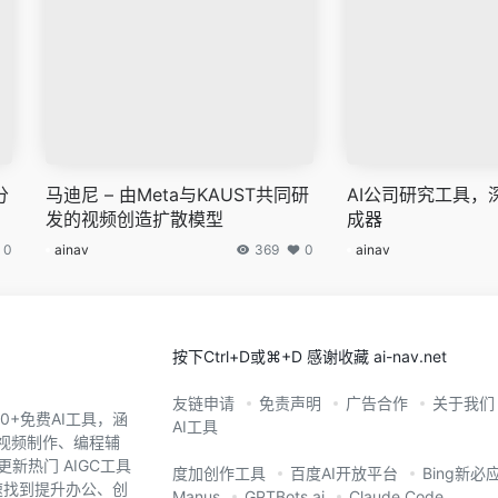
分
马迪尼 – 由Meta与KAUST共同研
AI公司研究工具，
发的视频创造扩散模型
成器
0
ainav
369
0
ainav
按下Ctrl+D或⌘+D 感谢收藏 ai-nav.net
友链申请
免责声明
广告合作
关于我们
0+免费AI工具，涵
AI工具
、视频制作、编程辅
新热门 AIGC工具
度加创作工具
百度AI开放平台
Bing新必
您快速找到提升办公、创
Manus
GPTBots.ai
Claude Code