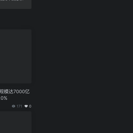
场规模达7000亿
0%
171
0