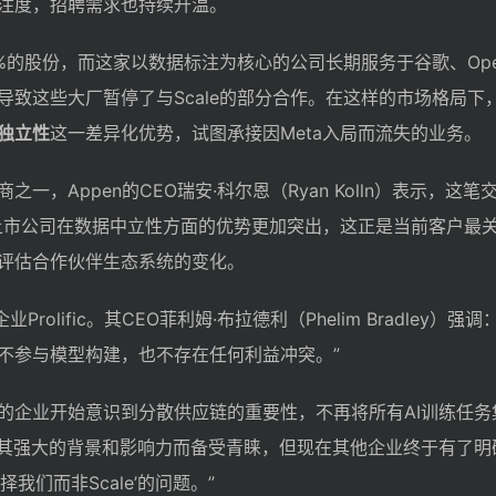
注度，招聘需求也持续升温。
I 49%的股份，而这家以数据标注为核心的公司长期服务于谷歌、Open
导致这些大厂暂停了与Scale的部分合作。在这样的市场格局下
独立性
这一差异化优势，试图承接因Meta入局而流失的业务。
一，Appen的CEO瑞安·科尔恩（Ryan Kolln）表示，这
上市公司在数据中立性方面的优势更加突出，这正是当前客户最关
评估合作伙伴生态系统的变化。
rolific。其CEO菲利姆·布拉德利（Phelim Bradley）强
不参与模型构建，也不存在任何利益冲突。”
的企业开始意识到分散供应链的重要性，不再将所有AI训练任务
因为其强大的背景和影响力而备受青睐，但现在其他企业终于有了
我们而非Scale’的问题。”