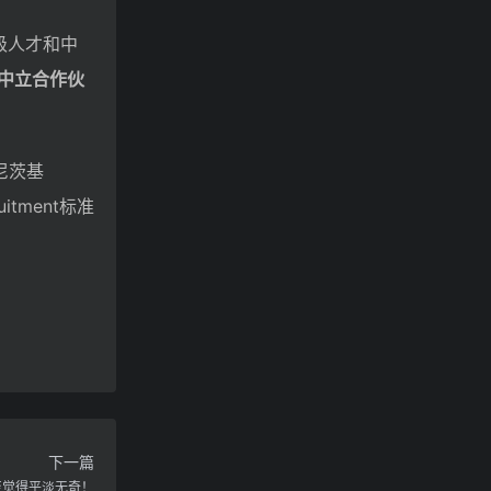
顶级人才和中
中立合作伙
·尼茨基
itment标准
下一篇
至觉得平淡无奇！