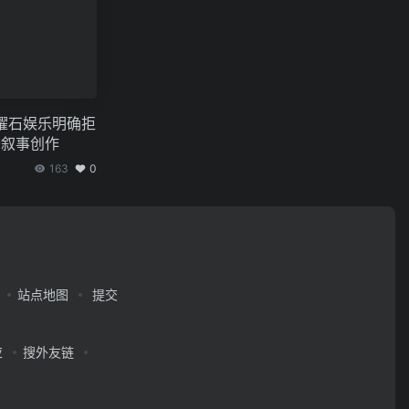
黑曜石娱乐明确拒
于叙事创作
163
0
站点地图
提交
应
搜外友链