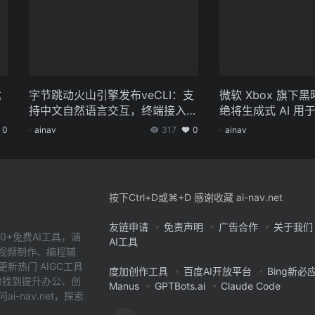
达
字节跳动火山引擎发布veCLI：支
微软 Xbox 旗下
持中文自然语言交互，终端接入豆
绝将生成式 AI 用
包大模型
0
ainav
317
0
ainav
按下Ctrl+D或⌘+D 感谢收藏 ai-nav.net
友链申请
免责声明
广告合作
关于我们
0+免费AI工具，涵
AI工具
、视频制作、编程辅
新热门 AIGC工具
度加创作工具
百度AI开放平台
Bing新必
您快速找到提升办公、创
Manus
GPTBots.ai
Claude Code
-nav.net，探索