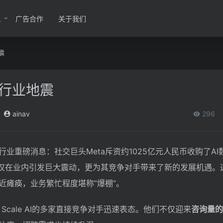
讯
广告合作
关于我们
震
I行业地震
ainav
296
业重磅消息：社交巨头Meta斥资约1025亿元人民币收购了AI
此举不仅在业内引发巨大震动，更为其竞争对手带来了新的发展机遇
近瘫痪，业务繁忙程度堪称”爆棚”。
Scale AI的多家直接竞争对手迅速表态。他们不仅迎来
咨询量的