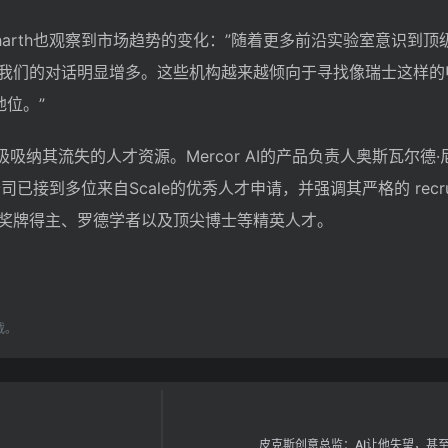
Siddharth也观察到市场趋势的变化：”随着更多前沿实验室意识到
我们的对话明显增多。这些机构越来越倾向于寻找像瑞士这样的
地位。”
在积极吸纳其流失的人才资源。Mercor AI的产品负责人奥斯瓦尔德
露，公司已接到多位来自Scale的优秀人才申请，并强调其严格的 recru
奖牌得主、罗德学者以及顶尖博士等精英人才。
载。
皮克斯创意总监：AI让他失望，甚