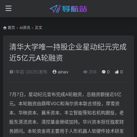
首页
•
AI资讯
•
正文
清华大学唯一持股企业星动纪元完成
近5亿元A轮融资
1年前 (2025)发布
ainav
206
0
0
7月7日，星动纪元宣布完成A轮融资，总融资额接近5亿
元。本轮融资由鼎晖VGC和海尔资本联合领投，厚雪资
本、华映资本、襄禾资本、丰立智能等知名机构跟投，老
股东清流资本、清控基金继续加持。华兴资本担任独家财
务顾问。本轮资金将主要用于人形机器人软硬件技术研发