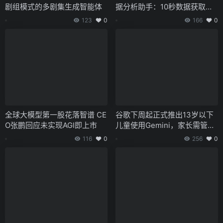
剧组模式的多剧集生成智能体
据分析助手：10秒数据获取、2
0分钟生成报告
123
0
166
0
全球大模型第一股花落智谱 CE
谷歌下周起正式推出13岁以下
O张鹏回应未实现AGI即上市
儿童使用Gemini，家长需管理
账户
116
0
256
0