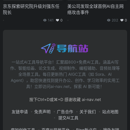
京东探索研究院升级刘强东任
美公司发现全球首例AI自主网
院长
络攻击事件
141
0
202
0
一站式AI工具导航平台！汇聚超800+免费AI工具，涵盖AI写
作、智能绘画、论文生成、视频制作、编程辅助、音频处理等
全场景工具。每日更新热门 AIGC工具（如 Sora、AI
Agent），助您快速找到提升办公、创作、学习效率的实用工
具！立即访问ai-nav.net，探索 AI 新可能！
按下Ctrl+D或⌘+D 感谢收藏 ai-nav.net
友链申请
免责声明
广告合作
关于我们
站点地图
提交AI工具
度加创作工具
百度AI开放平台
Bing新必应
搜外友链