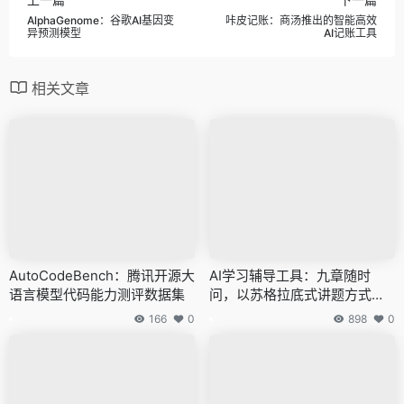
AlphaGenome：谷歌AI基因变
咔皮记账：商汤推出的智能高效
异预测模型
AI记账工具
相关文章
AutoCodeBench：腾讯开源大
AI学习辅导工具：九章随时
语言模型代码能力测评数据集
问，以苏格拉底式讲题方式逐
步引导和解析步骤
166
0
898
0