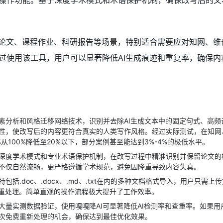
操作功能。基于深度学术模式和术语保护机制，确保改写后的文
术论文、课程作业、科研报告等场景，特别适合需要应对知网、维
过使用该工具，用户可以显著降低AI生成痕迹和重复率，确保内
素分析和风格迁移网络技术，识别并去除AI生成文本中的固定句式、高频
性，使改写后的内容更符合真实的人类写作风格。经过实际测试，在知网
率从100%降低至20%以下，部分案例甚至能达到3%-4%的极低水平。
深度学术模式和专业术语保护机制，在改写过程中精准识别并保留论文的
不仅自然流畅，更严格遵循学术规范，避免因降重导致内容失真。
持包括.doc、.docx、.md、.txt在内的多种文档格式导入，用户只需
降重处理。简单直观的操作流程极大提升了工作效率。
大量实测数据验证，使用嘎嘎降AI可显著降低AI检测率和查重率。如果用
次免费重新处理的机会，确保达到最佳优化效果。