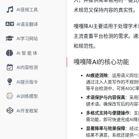
入，并提供简单易用的一键式
AI音频工具
术规范又保持内容的真实性。
AI语言翻译
嘎嘎降AI主要适用于处理学
主流查重平台检测的需求。通
AI学习网站
和规范性。
AI 智 能 体
嘎嘎降AI的核心功能
AI内容检测
AI痕迹消除
：运用语义同位
AI提示指令
通过注入人类写作的不规则
等平台检测中，可将AIGC
AI训练模型
术语保护与内容保真
：采用
键术语。确保改写后的内容
AI开发框架
多格式支持与便捷操作
：支
需功能，即可快速完成AI
显著降率与效果保障
：经过
结果不满意，系统还提供一