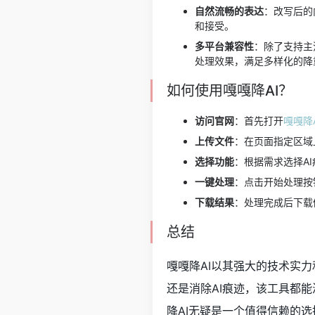
自然流畅的表达
：改写后的
和接受。
多平台兼容性
：除了支持主流
处理效果，满足多样化的降
如何使用嘎嘎降AI？
访问官网
：首先打开
嘎嘎降
上传文件
：在页面指定区域
选择功能
：根据需求选择A
一键处理
：点击开始处理按
下载结果
：处理完成后下载
总结
嘎嘎降AI以其强大的技术实
还是消除AI痕迹，该工具都
降AI无疑是一个值得信赖的选