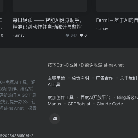
工
每日绳跃 —— 智能AI健身助手，
Fermi – 基于A
格
精准识别动作并自动统计与监控
ainav
0
ainav
647
0
按下Ctrl+D或⌘+D 感谢收藏 ai-nav.net
友链申请
免责声明
广告合作
关于我们
0+免费AI工具，涵
AI工具
、视频制作、编程辅
新热门 AIGC工具
度加创作工具
百度AI开放平台
Bing新必
您快速找到提升办公、创
Manus
GPTBots.ai
Claude Code
-nav.net，探索
备2025438650号-2