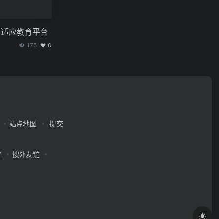
I的自适应教育平台
175
0
站点地图
提交
应
搜外友链