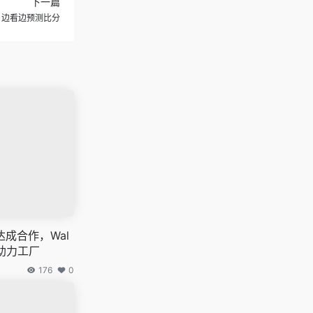
下一篇
网：边看边预测比分
成合作，Wal
人助力工厂
176
0