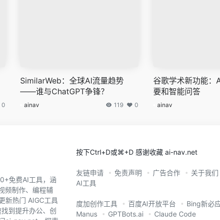
SimilarWeb：全球AI流量趋势
谷歌学术新功能：A
——谁与ChatGPT争锋？
要和智能问答
0
ainav
119
0
ainav
按下Ctrl+D或⌘+D 感谢收藏 ai-nav.net
友链申请
免责声明
广告合作
关于我们
0+免费AI工具，涵
AI工具
、视频制作、编程辅
新热门 AIGC工具
度加创作工具
百度AI开放平台
Bing新必
您快速找到提升办公、创
Manus
GPTBots.ai
Claude Code