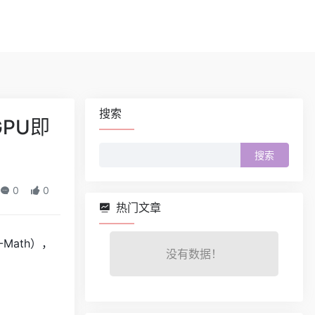
搜索
PU即
搜
索：
0
0
热门文章
Math），
没有数据！