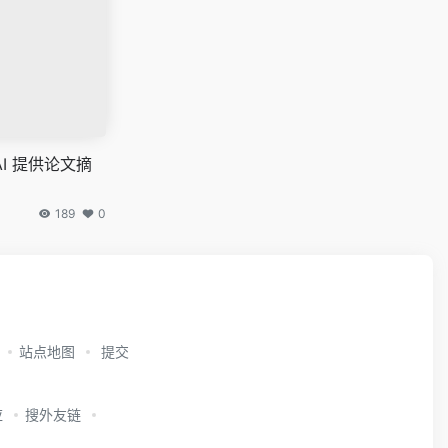
I 提供论文摘
189
0
站点地图
提交
应
搜外友链