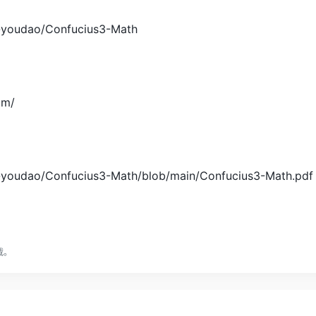
e-youdao/Confucius3-Math
om/
e-youdao/Confucius3-Math/blob/main/Confucius3-Math.pdf
载。