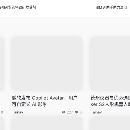
州AI监管将致研发受阻
IBM AI助手助力温
微软发布 Copilot Avatar：用户
德州仪器与优必选达
可自定义 AI 形象
ker S2人形机器
0
ainav
227
0
ainav