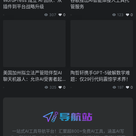
WordPress 成立 AI 团队：从
谷歌推出AI智能体接入工具托
插件到平台战略升级
管服务
307
0
123
0
美国加州拟立法严管陪伴型AI
陶哲轩携手GPT-5破解数学难
聊天机器人：允许AI受害者起
题：仅29行代码震惊学术界！
诉服务提供商
325
0
197
0
一站式AI工具导航平台！汇聚超800+免费AI工具，涵盖AI写