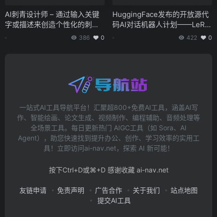
AI刺青设计师 – 通过输入关键
HuggingFace发布的开放源代
字或描述来创造个性化的刺青
码AI对话机器人计划——LeRo
图像
bot
386
0
422
0
一站式AI工具导航平台！汇聚超800+免费AI工具，涵盖AI写
作、智能绘画、论文生成、视频制作、编程辅助、音频处理等
全场景工具。每日更新热门 AIGC工具（如 Sora、AI
Agent），助您快速找到提升办公、创作、学习效率的实用工
具！立即访问ai-nav.net，探索 AI 新可能！
按下Ctrl+D或⌘+D 感谢收藏 ai-nav.net
友链申请
免责声明
广告合作
关于我们
站点地图
提交AI工具