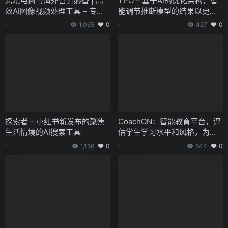
跨境电商与海外营销必备 | 高
TPO – 基于AI的优化架构，智
效AI图像视频处理工具 – 专注
能调节推断模型的结果以更好
专业领先
地契合人的喜好
1,065
0
427
0
探索者 – 小红书新发布的聚焦
CoachON：智能教育平台，评
生活情境的AI搜索工具
估学生学习水平和风格，为个
体量身定制学习计划
1,166
0
644
0