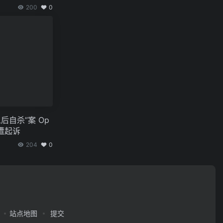
200
0
人后自杀”案 Op
司遭起诉
204
0
站点地图
提交