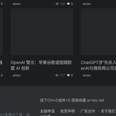
0
ainav
169
0
ainav
器
OpenAI 警示：苹果谷歌或阻碍欧
ChatGPT涉”先杀
盟 AI 创新
enAI与微软两公
0
ainav
137
0
ainav
按下Ctrl+D或⌘+D 感谢收藏 ai-nav.net
友链申请
免责声明
广告合作
关于我们
0+免费AI工具，涵