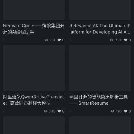
Neovate Code——蚂蚁集团开
Relevance AI: The Ultimate P
源的AI编程助手
latform for Developing AI Ap
plications, Building and Mana
281
0
324
0
ging AI Apps and Agents wit
hout Writing a Single Line of
Code
阿里通义Qwen3-LiveTranslat
阿里开源的智能简历解析工具
e：高效同声翻译大模型
——SmartResume
345
0
195
0