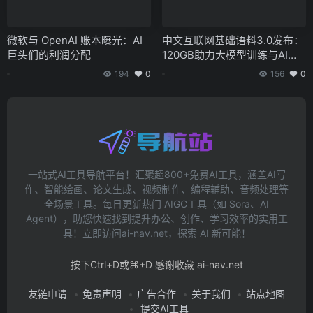
微软与 OpenAI 账本曝光：AI
中文互联网基础语料3.0发布：
巨头们的利润分配
120GB助力大模型训练与AI发
展
194
0
156
0
一站式AI工具导航平台！汇聚超800+免费AI工具，涵盖AI写
作、智能绘画、论文生成、视频制作、编程辅助、音频处理等
全场景工具。每日更新热门 AIGC工具（如 Sora、AI
Agent），助您快速找到提升办公、创作、学习效率的实用工
具！立即访问ai-nav.net，探索 AI 新可能！
按下Ctrl+D或⌘+D 感谢收藏 ai-nav.net
友链申请
免责声明
广告合作
关于我们
站点地图
提交AI工具