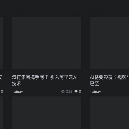
安
渣打集团携手阿里 引入阿里云AI
AI将要颠覆长视频
d
技术
已至
0
ainav
322
0
ainav