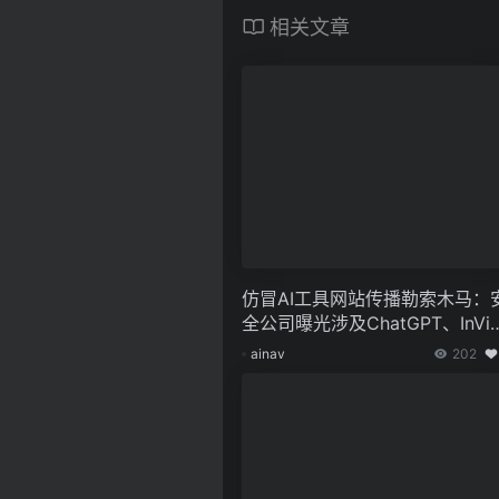
相关文章
仿冒AI工具网站传播勒索木马：
全公司曝光涉及ChatGPT、InVi
eo AI等平台
ainav
202