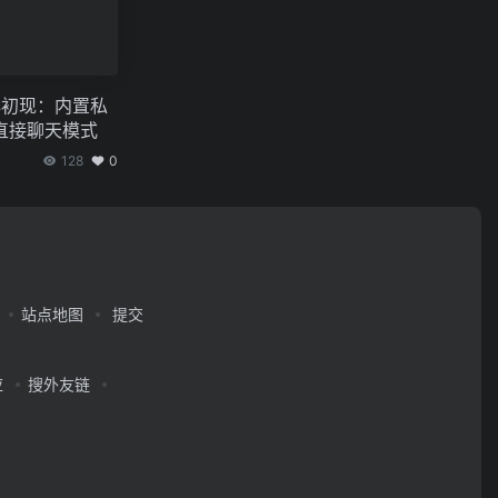
野心初现：内置私
直接聊天模式
128
0
站点地图
提交
应
搜外友链