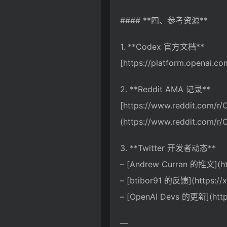
#### **四、参考资源**
1. **Codex 官方文档**
[https://platform.openai.c
2. **Reddit AMA 记录**
[https://www.reddit.com/r
(https://www.reddit.com/r
3. **Twitter 开发者动态**
– [Andrew Curran 的推文](ht
– [btibor91 的反馈](https://
– [OpenAI Devs 的更新](http
—