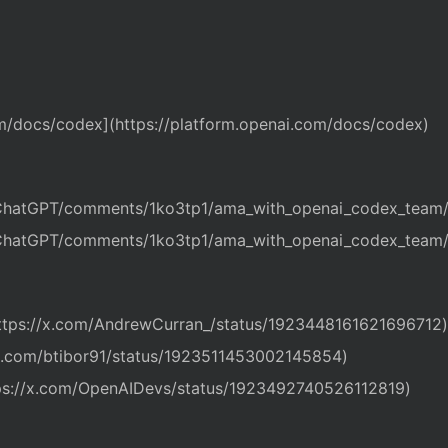
om/docs/codex](https://platform.openai.com/docs/codex)
/ChatGPT/comments/1ko3tp1/ama_with_openai_codex_team/
/ChatGPT/comments/1ko3tp1/ama_with_openai_codex_team/
tps://x.com/AndrewCurran_/status/1923448161621696712)
x.com/btibor91/status/1923511453002145854)
s://x.com/OpenAIDevs/status/1923492740526112819)