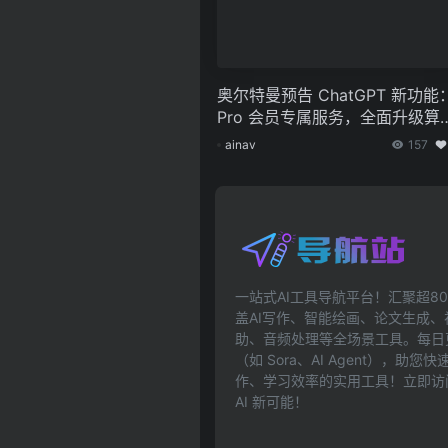
奥尔特曼预告 ChatGPT 新功能
Pro 会员专属服务，全面升级算
支持
ainav
157
一站式AI工具导航平台！汇聚超80
盖AI写作、智能绘画、论文生成
助、音频处理等全场景工具。每日更
（如 Sora、AI Agent），助
作、学习效率的实用工具！立即访问ai
AI 新可能！