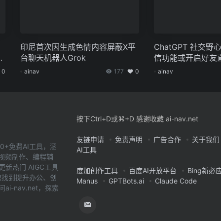
：
印尼首次因生成色情内容屏蔽X平
ChatGPT 社交
力
台聊天机器人Grok
信功能或开启好友
0
ainav
177
0
ainav
按下Ctrl+D或⌘+D 感谢收藏 ai-nav.net
友链申请
免责声明
广告合作
关于我们
0+免费AI工具，涵
AI工具
、视频制作、编程辅
新热门 AIGC工具
度加创作工具
百度AI开放平台
Bing新必
您快速找到提升办公、创
Manus
GPTBots.ai
Claude Code
-nav.net，探索