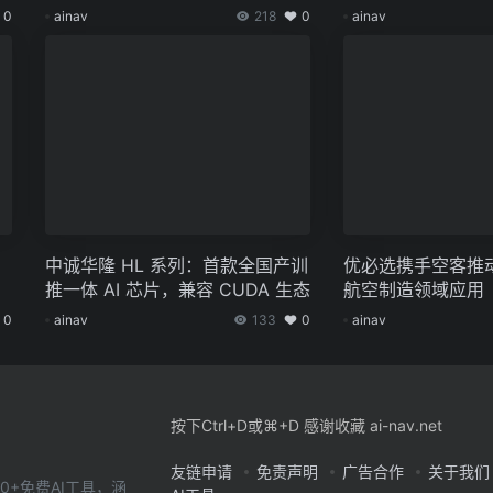
0
ainav
218
0
ainav
、
中诚华隆 HL 系列：首款全国产训
优必选携手空客推
推一体 AI 芯片，兼容 CUDA 生态
航空制造领域应用
0
ainav
133
0
ainav
按下Ctrl+D或⌘+D 感谢收藏 ai-nav.net
友链申请
免责声明
广告合作
关于我们
0+免费AI工具，涵