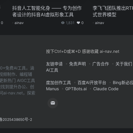
开
抖音人工智能化身 —— 专为创作
李飞飞团队推出RT
者设计的抖音AI虚拟形象工具
式世界模型
0
ainav
1,831
0
ainav
按下Ctrl+D或⌘+D 感谢收藏 ai-nav.net
友链申请
免责声明
广告合作
关于我们
0+免费AI工具，涵
AI工具
、视频制作、编程辅
新热门 AIGC工具
度加创作工具
百度AI开放平台
Bing新必
您快速找到提升办公、创
Manus
GPTBots.ai
Claude Code
-nav.net，探索
备2025438650号-2