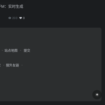
FM：实时生成
203
0
站点地图
提交
应
搜外友链