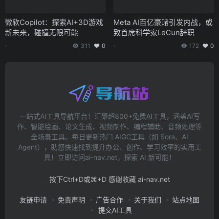
微软Copilot：探索AI+3D游戏
Meta AI百亿豪赌引发内战，或
新未来，碰撞无限可能
致首席科学家LeCun辞职
311
0
172
0
一站式AI工具导航平台！汇聚超800+免费AI工具，涵盖AI写
作、智能绘画、论文生成、视频制作、编程辅助、音频处理等
全场景工具。每日更新热门 AIGC工具（如 Sora、AI
Agent），助您快速找到提升办公、创作、学习效率的实用工
具！立即访问ai-nav.net，探索 AI 新可能！
按下Ctrl+D或⌘+D 感谢收藏 ai-nav.net
友链申请
免责声明
广告合作
关于我们
站点地图
提交AI工具