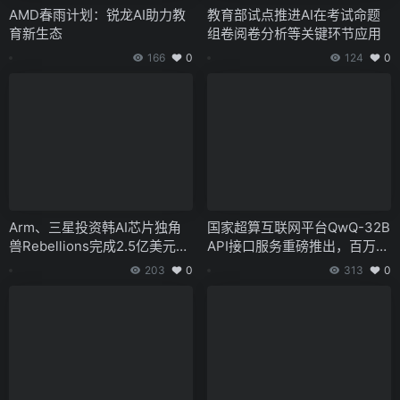
AMD春雨计划：锐龙AI助力教
教育部试点推进AI在考试命题
育新生态
组卷阅卷分析等关键环节应用
166
0
124
0
Arm、三星投资韩AI芯片独角
国家超算互联网平台QwQ-32B
兽Rebellions完成2.5亿美元C
API接口服务重磅推出，百万T
轮融资
okens免费赠送
203
0
313
0