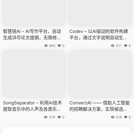
智慧锐AI – AI写作平台，自动
Codev – 以AI驱动的软件构建
生成详尽论文提纲，无限修改
平台，通过文字说明自动生成
稿件
全方位代码
865
0
411
0
SongSeparator – 利用AI技术
ConverzAI —— 借助人工智能
提取音乐中的人声及各类乐器
的招聘解决方案，实现候选人
声道
的自动化筛选、交流与评价
374
0
516
0